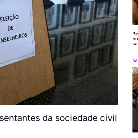
Pe
cu
sa
BA
esentantes da sociedade civil