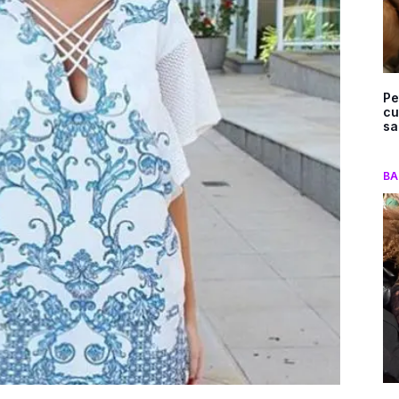
Pe
cu
sa
BA