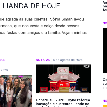
An
A LIANDA DE HOJE
na
fe
e agrada às suas clientes, Sônia Siman levou
NO
harmosa, que nos veste e calça desde nossos
s festas com amigos e a família. Vejam minhas
IAS
NOTÍCIAS
|
6 de agosto de 2026
e 2026
Co
su
im
Construsul 2026: Dryko reforça
NO
inovação e sustentabilidade na