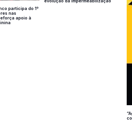
evolução da impermeabilização
co participa do 1º
res nas
reforça apoio à
inina
“A
co