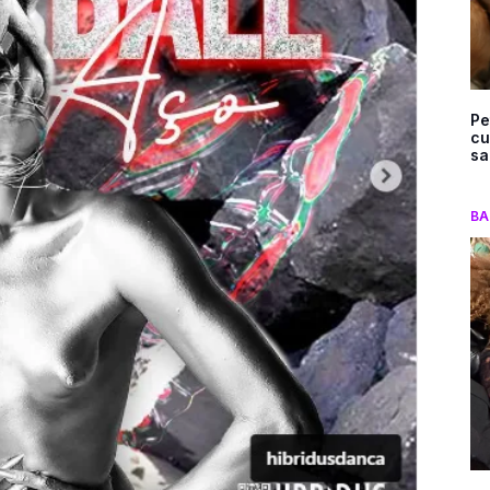
Pe
cu
sa
BA