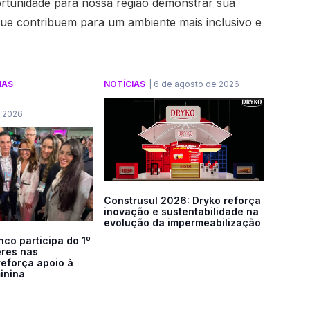
portunidade para nossa região demonstrar sua
is que contribuem para um ambiente mais inclusivo e
IAS
NOTÍCIAS
|
6 de agosto de 2026
e 2026
Construsul 2026: Dryko reforça
inovação e sustentabilidade na
evolução da impermeabilização
co participa do 1º
res nas
reforça apoio à
inina