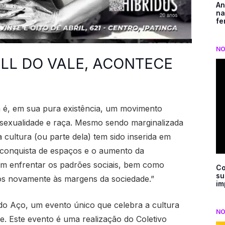
An
na
fe
NO
BALL DO VALE, ACONTECE
m é, em sua pura existência, um movimento
, sexualidade e raça. Mesmo sendo marginalizada
 cultura (ou parte dela) tem sido inserida em
a conquista de espaços e o aumento da
em enfrentar os padrões sociais, bem como
Co
su
los novamente às margens da sociedade.”
im
e do Aço, um evento único que celebra a cultura
NO
e. Este evento é uma realização do Coletivo