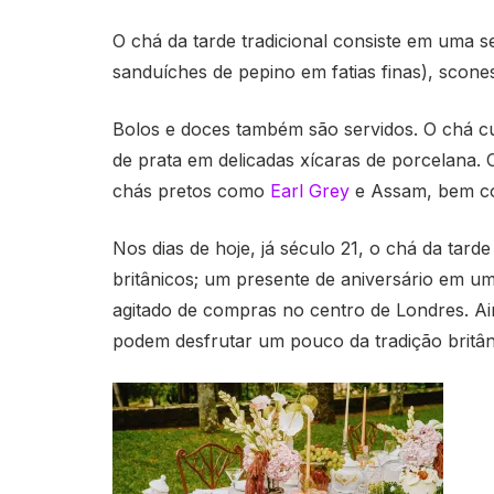
O chá da tarde tradicional consiste em uma se
sanduíches de pepino em fatias finas), scone
Bolos e doces também são servidos. O chá cul
de prata em delicadas xícaras de porcelana. 
chás pretos como
Earl Grey
e Assam, bem co
Nos dias de hoje, já século 21, o chá da tar
britânicos; um presente de aniversário em u
agitado de compras no centro de Londres. Ain
podem desfrutar um pouco da tradição britân