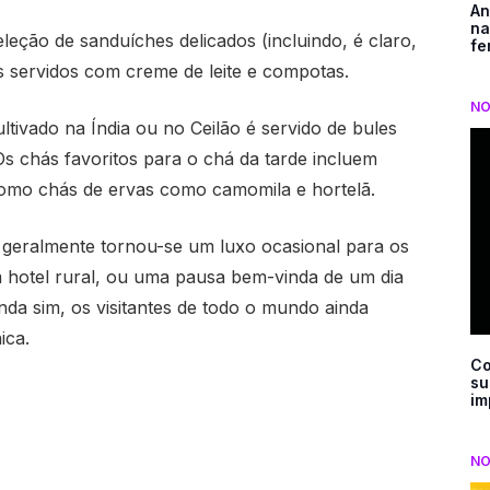
An
na
leção de sanduíches delicados (incluindo, é claro,
fe
s servidos com creme de leite e compotas.
NO
tivado na Índia ou no Ceilão é servido de bules
Os chás favoritos para o chá da tarde incluem
mo chás de ervas como camomila e hortelã.
de geralmente tornou-se um luxo ocasional para os
m hotel rural, ou uma pausa bem-vinda de um dia
da sim, os visitantes de todo o mundo ainda
ica.
Co
su
im
NO